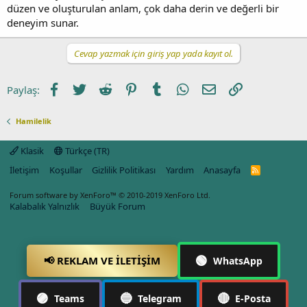
düzen ve oluşturulan anlam, çok daha derin ve değerli bir
deneyim sunar.
Cevap yazmak için giriş yap yada kayıt ol.
Facebook
Twitter
Reddit
Pinterest
Tumblr
WhatsApp
E-posta
Link
Paylaş:
Hamilelik
Klasik
Türkçe (TR)
İletişim
Koşullar
Gizlilik Politikası
Yardım
Anasayfa
R
S
S
Forum software by XenForo™
© 2010-2019 XenForo Ltd.
Kalabalık Yalnızlık
Büyük Forum
🟢
📢 REKLAM VE İLETIŞIM
WhatsApp
🟣
🔵
🔴
Teams
Telegram
E-Posta