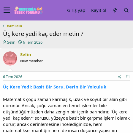
Giriş yap
Kayıt ol
Hamilelik
Üç kere yedi kaç eder metin ?
K
B
Selin
6 Tem 2026
o
a
n
ş
Selin
u
l
New member
y
a
u
n
b
g
6 Tem 2026
#1
a
ı
ş
ç
Üç Kere Yedi: Basit Bir Soru, Derin Bir Yolculuk
l
t
a
a
Matematik çoğu zaman karmaşık, uzak ve soyut bir alan gibi
t
r
görünür. Ancak, çoğu zaman en temel işlemler bile
a
i
düşündüğümüzden daha zengin bir içerik barındırır. “Üç kere
n
h
i
yedi kaç eder?” sorusu, yüzeyde basit bir çarpma işlemi olarak
durur; ancak derinlemesine incelediğinizde, hem
matematiksel mantığın hem de insan düşünce yapısının