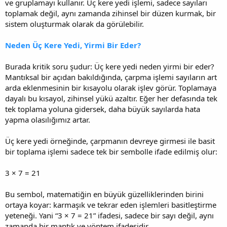
ve gruplamayı kullanır. Üç kere yedi işlemi, sadece sayıları
toplamak değil, aynı zamanda zihinsel bir düzen kurmak, bir
sistem oluşturmak olarak da görülebilir.
Neden Üç Kere Yedi, Yirmi Bir Eder?
Burada kritik soru şudur: Üç kere yedi neden yirmi bir eder?
Mantıksal bir açıdan bakıldığında, çarpma işlemi sayıların art
arda eklenmesinin bir kısayolu olarak işlev görür. Toplamaya
dayalı bu kısayol, zihinsel yükü azaltır. Eğer her defasında tek
tek toplama yoluna gidersek, daha büyük sayılarda hata
yapma olasılığımız artar.
Üç kere yedi örneğinde, çarpmanın devreye girmesi ile basit
bir toplama işlemi sadece tek bir sembolle ifade edilmiş olur:
3 × 7 = 21
Bu sembol, matematiğin en büyük güzelliklerinden birini
ortaya koyar: karmaşık ve tekrar eden işlemleri basitleştirme
yeteneği. Yani “3 × 7 = 21” ifadesi, sadece bir sayı değil, aynı
zamanda bir mantık ve yöntem ifadesidir.