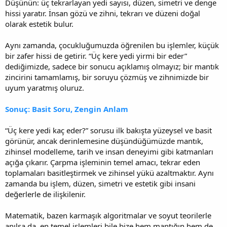
Düşünün: üç tekrarlayan yedi sayısı, düzen, simetri ve denge
hissi yaratır. İnsan gözü ve zihni, tekrarı ve düzeni doğal
olarak estetik bulur.
Aynı zamanda, çocukluğumuzda öğrenilen bu işlemler, küçük
bir zafer hissi de getirir. “Üç kere yedi yirmi bir eder”
dediğimizde, sadece bir sonucu açıklamış olmayız; bir mantık
zincirini tamamlamış, bir soruyu çözmüş ve zihnimizde bir
uyum yaratmış oluruz.
Sonuç: Basit Soru, Zengin Anlam
“Üç kere yedi kaç eder?” sorusu ilk bakışta yüzeysel ve basit
görünür, ancak derinlemesine düşündüğümüzde mantık,
zihinsel modelleme, tarih ve insan deneyimi gibi katmanları
açığa çıkarır. Çarpma işleminin temel amacı, tekrar eden
toplamaları basitleştirmek ve zihinsel yükü azaltmaktır. Aynı
zamanda bu işlem, düzen, simetri ve estetik gibi insani
değerlerle de ilişkilenir.
Matematik, bazen karmaşık algoritmalar ve soyut teorilerle
anılsa da, en temel işlemleri bile bize hem mantığın hem de