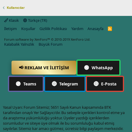
Kullanıcılar
Klasik
Türkçe (TR)
İletişim
Koşullar
Gizlilik Politikası
Yardım
Anasayfa
R
S
S
Forum software by XenForo™
© 2010-2019 XenForo Ltd.
Kalabalık Yalnızlık
Büyük Forum
🟢
📢 REKLAM VE İLETIŞIM
WhatsApp
🟣
🔵
🔴
Teams
Telegram
E-Posta
Yasal Uyarı: Forum Sitemiz; 5651 Sayılı Kanun kapsamında BTK
tarafından onaylı Yer Sağlayıcı'dır. Bu sebeple içerikleri kontrol etme ya
da araştırma yükümlülüğü yoktur. Üyeler yazdığı içeriklerden
sorumludur ve siteye üye olmak ile bu sorumluluğu kabul etmiş
sayılırlar. Sitemiz kar amacı gütmez, ücretsiz bilgi paylaşım merkezidir.