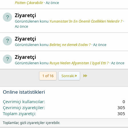
Pistten Çıkarabilir
Az önce
Ziyaretçi
Görüntülenen konu
Yunanistan'In En Önemli Özellikleri Nelerdir ?
Az önce
Ziyaretçi
Görüntülenen konu
Belirteç ne demek Eodev ?
Az önce
Ziyaretçi
Görüntülenen konu
Rusya Neden Afganistan I Işgal Etti ?
Az önce
Last
1 of 16
Sonraki
Online istatistikleri
Çevrimiçi kullanıcılar
0
Çevrimiçi ziyaretçiler
305
Toplam ziyaretçi
305
Toplamlar, gizli ziyaretçiler içerebilir.