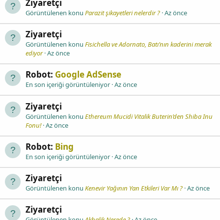
Ziyaretçi
Görüntülenen konu
Parazit şikayetleri nelerdir ?
Az önce
Ziyaretçi
Görüntülenen konu
Fisichella ve Adornato, Batı’nın kaderini merak
ediyor
Az önce
Robot:
Google AdSense
En son içeriği görüntüleniyor
Az önce
Ziyaretçi
Görüntülenen konu
Ethereum Mucidi Vitalik Buterin’den Shiba Inu
Fonu!
Az önce
Robot:
Bing
En son içeriği görüntüleniyor
Az önce
Ziyaretçi
Görüntülenen konu
Kenevir Yağının Yan Etkileri Var Mı ?
Az önce
Ziyaretçi
Görüntülenen konu
Akbalik Nerede ?
Az önce