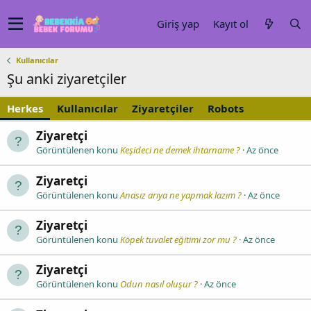
Giriş yap
Kayıt ol
Kullanıcılar
Şu anki ziyaretçiler
Herkes
Kullanıcılar
Ziyaretçiler
Robots
Ziyaretçi
Görüntülenen konu
Keşideci ne demek ihtarname ?
Az önce
Ziyaretçi
Görüntülenen konu
Anasız arıya ne yapmak lazım ?
Az önce
Ziyaretçi
Görüntülenen konu
Köpek tuvalet eğitimi zor mu ?
Az önce
Ziyaretçi
Görüntülenen konu
Odun nasıl oluşur ?
Az önce