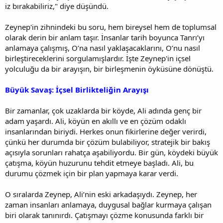
iz bırakabiliriz," diye düşündü.
Zeynep'in zihnindeki bu soru, hem bireysel hem de toplumsal
olarak derin bir anlam taşır. İnsanlar tarih boyunca Tanrı’yı
anlamaya çalışmış, O’na nasıl yaklaşacaklarını, O’nu nasıl
birleştireceklerini sorgulamışlardır. İşte Zeynep'in içsel
yolculuğu da bir arayışın, bir birleşmenin öyküsüne dönüştü.
Büyük Savaş: İçsel Birlikteliğin Arayışı
Bir zamanlar, çok uzaklarda bir köyde, Ali adında genç bir
adam yaşardı. Ali, köyün en akıllı ve en çözüm odaklı
insanlarından biriydi. Herkes onun fikirlerine değer verirdi,
çünkü her durumda bir çözüm bulabiliyor, stratejik bir bakış
açısıyla sorunları rahatça aşabiliyordu. Bir gün, köydeki büyük
çatışma, köyün huzurunu tehdit etmeye başladı. Ali, bu
durumu çözmek için bir plan yapmaya karar verdi.
O sıralarda Zeynep, Ali’nin eski arkadaşıydı. Zeynep, her
zaman insanları anlamaya, duygusal bağlar kurmaya çalışan
biri olarak tanınırdı. Çatışmayı çözme konusunda farklı bir