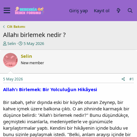
Giriş yap
Kayıt ol
Cilt Bakımı
Allahı birlemek nedir ?
K
B
Selin
5 May 2026
o
a
n
ş
Selin
u
l
New member
y
a
u
n
b
g
5 May 2026
#1
a
ı
ş
ç
Allah'ı Birlemek: Bir Yolculuğun Hikâyesi
l
t
a
a
Bir sabah, şehir dışında eski bir köyde oturan Zeynep, bir
t
r
kahve içmek üzere balkona çıktı. O an zihninde karmaşık bir
a
i
düşünce belirdi: "Allah'ı birlemek nedir?" Bunu düşündükçe,
n
h
i
geçmişteki insanlarla, medeniyetlerle ve günümüzle
karşılaştırmalar yaptı. Kendini bir hikâyenin içinde buldu ve
bunu sizinle paylaşmak istedi. "Belki, anlam arayışı içinde bir