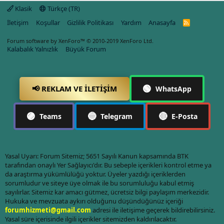
Klasik
Türkçe (TR)
İletişim
Koşullar
Gizlilik Politikası
Yardım
Anasayfa
R
S
S
Forum software by XenForo™
© 2010-2019 XenForo Ltd.
Kalabalık Yalnızlık
Büyük Forum
🟢
📢 REKLAM VE İLETIŞIM
WhatsApp
🟣
🔵
🔴
Teams
Telegram
E-Posta
Yasal Uyarı: Forum Sitemiz; 5651 Sayılı Kanun kapsamında BTK
tarafından onaylı Yer Sağlayıcı'dır. Bu sebeple içerikleri kontrol etme ya
da araştırma yükümlülüğü yoktur. Üyeler yazdığı içeriklerden
sorumludur ve siteye üye olmak ile bu sorumluluğu kabul etmiş
sayılırlar. Sitemiz kar amacı gütmez, ücretsiz bilgi paylaşım merkezidir.
Hukuka ve mevzuata aykırı olduğunu düşündüğünüz içeriği
forumhizmeti@gmail.com
adresi ile iletişime geçerek bildirebilirsiniz.
Yasal süre içerisinde ilgili içerikler sitemizden kaldırılacaktır.