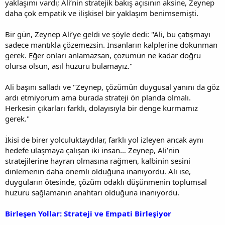
yaklaşımı vardı; Ali’nin stratejik bakış açısının aksine, Zeynep
daha çok empatik ve ilişkisel bir yaklaşım benimsemişti.
Bir gün, Zeynep Ali’ye geldi ve şöyle dedi: "Ali, bu çatışmayı
sadece mantıkla çözemezsin. İnsanların kalplerine dokunman
gerek. Eğer onları anlamazsan, çözümün ne kadar doğru
olursa olsun, asıl huzuru bulamayız."
Ali başını salladı ve "Zeynep, çözümün duygusal yanını da göz
ardı etmiyorum ama burada strateji ön planda olmalı.
Herkesin çıkarları farklı, dolayısıyla bir denge kurmamız
gerek."
İkisi de birer yolculuktaydılar, farklı yol izleyen ancak aynı
hedefe ulaşmaya çalışan iki insan… Zeynep, Ali’nin
stratejilerine hayran olmasına rağmen, kalbinin sesini
dinlemenin daha önemli olduğuna inanıyordu. Ali ise,
duyguların ötesinde, çözüm odaklı düşünmenin toplumsal
huzuru sağlamanın anahtarı olduğuna inanıyordu.
Birleşen Yollar: Strateji ve Empati Birleşiyor