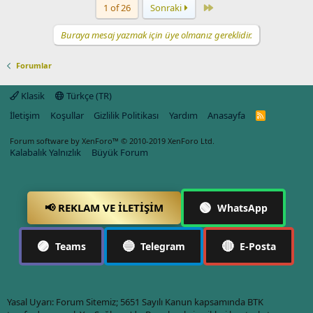
Last
1 of 26
Sonraki
Buraya mesaj yazmak için üye olmanız gereklidir.
Forumlar
Klasik
Türkçe (TR)
İletişim
Koşullar
Gizlilik Politikası
Yardım
Anasayfa
R
S
S
Forum software by XenForo™
© 2010-2019 XenForo Ltd.
Kalabalık Yalnızlık
Büyük Forum
🟢
📢 REKLAM VE İLETIŞIM
WhatsApp
🟣
🔵
🔴
Teams
Telegram
E-Posta
Yasal Uyarı: Forum Sitemiz; 5651 Sayılı Kanun kapsamında BTK