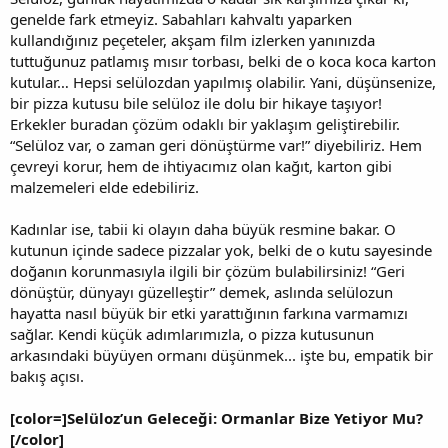
genelde fark etmeyiz. Sabahları kahvaltı yaparken
kullandığınız peçeteler, akşam film izlerken yanınızda
tuttuğunuz patlamış mısır torbası, belki de o koca koca karton
kutular… Hepsi selülozdan yapılmış olabilir. Yani, düşünsenize,
bir pizza kutusu bile selüloz ile dolu bir hikaye taşıyor!
Erkekler buradan çözüm odaklı bir yaklaşım geliştirebilir.
“Selüloz var, o zaman geri dönüştürme var!” diyebiliriz. Hem
çevreyi korur, hem de ihtiyacımız olan kağıt, karton gibi
malzemeleri elde edebiliriz.
Kadınlar ise, tabii ki olayın daha büyük resmine bakar. O
kutunun içinde sadece pizzalar yok, belki de o kutu sayesinde
doğanın korunmasıyla ilgili bir çözüm bulabilirsiniz! “Geri
dönüştür, dünyayı güzelleştir” demek, aslında selülozun
hayatta nasıl büyük bir etki yarattığının farkına varmamızı
sağlar. Kendi küçük adımlarımızla, o pizza kutusunun
arkasındaki büyüyen ormanı düşünmek... işte bu, empatik bir
bakış açısı.
[color=]Selüloz’un Geleceği: Ormanlar Bize Yetiyor Mu?
[/color]