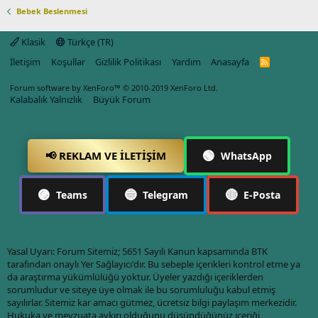
Bebek Beslenmesi
Klasik
Türkçe (TR)
İletişim
Koşullar
Gizlilik Politikası
Yardım
Anasayfa
R
S
S
Forum software by XenForo™
© 2010-2019 XenForo Ltd.
Kalabalık Yalnızlık
Büyük Forum
🟢
📢 REKLAM VE İLETIŞIM
WhatsApp
🟣
🔵
🔴
Teams
Telegram
E-Posta
Yasal Uyarı: Forum Sitemiz; 5651 Sayılı Kanun kapsamında BTK
tarafından onaylı Yer Sağlayıcı'dır. Bu sebeple içerikleri kontrol etme ya
da araştırma yükümlülüğü yoktur. Üyeler yazdığı içeriklerden
sorumludur ve siteye üye olmak ile bu sorumluluğu kabul etmiş
sayılırlar. Sitemiz kar amacı gütmez, ücretsiz bilgi paylaşım merkezidir.
Hukuka ve mevzuata aykırı olduğunu düşündüğünüz içeriği