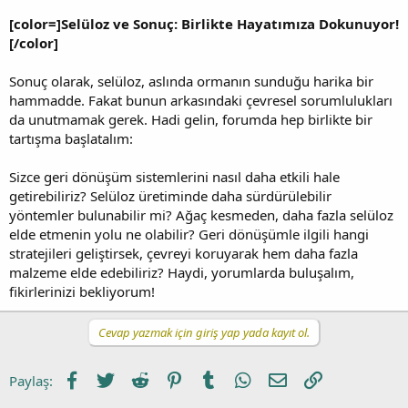
[color=]Selüloz ve Sonuç: Birlikte Hayatımıza Dokunuyor!
[/color]
Sonuç olarak, selüloz, aslında ormanın sunduğu harika bir
hammadde. Fakat bunun arkasındaki çevresel sorumlulukları
da unutmamak gerek. Hadi gelin, forumda hep birlikte bir
tartışma başlatalım:
Sizce geri dönüşüm sistemlerini nasıl daha etkili hale
getirebiliriz? Selüloz üretiminde daha sürdürülebilir
yöntemler bulunabilir mi? Ağaç kesmeden, daha fazla selüloz
elde etmenin yolu ne olabilir? Geri dönüşümle ilgili hangi
stratejileri geliştirsek, çevreyi koruyarak hem daha fazla
malzeme elde edebiliriz? Haydi, yorumlarda buluşalım,
fikirlerinizi bekliyorum!
Cevap yazmak için giriş yap yada kayıt ol.
Facebook
Twitter
Reddit
Pinterest
Tumblr
WhatsApp
E-posta
Link
Paylaş: