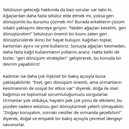
Selülozun geleceği hakkında da bazı sorular var tabii ki.
Ağaçlardan daha fazla selüloz elde etmek mi, yoksa geri
dönüşümle bu durumu çözmek mi? Burada erkeklerin çözüm
odaklı yaklaşımı devreye giriyor: “Neden ağaçları keselim, geri
dönüştürelim!” Selülozun önemli bir kısmı zaten geri
dönüştürülerek ikinci bir hayat buluyor. Kağıtları toplar,
kartonları ayırır ve yine kullanırız. Sonuçta ağaçları kesmeden,
daha fazla kağıt kullanmanın yollarını ararız. Hatta belki de
bizler, "geri dönüşüm stratejileri" geliştirerek, bu konuda bir
devrim yapabiliriz!
Kadınlar ise daha çok ilişkisel bir bakış açısıyla buna
yaklaşabilirler. “Evet, geri dönüşüm önemli, ama ormanların
kesilmesinin de sosyal bir etkisi var” diyerek, doğa ile olan
bağımızı ve toplumsal sorumluluğumuzu sorgularlar.
Ormanlar yok oldukça, hayatın pek çok yönü de etkilenir, bu
yüzden sadece selülozu geri dönüştürmek yeterli olmayabilir.
"Doğayı koruyalım, sonraki nesiller de ormanda gezebilsin!"
diyerek, doğal ve empatik bir bakış açısıyla çevresel dengeyi
savunurlar.