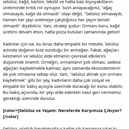
selüloz, kağıt, karton, tekstil ve hatta bazı biyoyakıtların
üretiminde kritik rol oynuyor. Sizin anlayacağınız, "ağaç
olmasaydı, kağıt da olmazdı" olayı değil, "Selüloz olmasaydı,
hemen her şeyi üretmeye çalıştığımız her şeyin temeli
olmazdı" diyebiliriz. Yani, strateji şudur: Ormanı koru, kağıt
üretimi devam etsin, hatta pizza kutuları zamanında gelsin!
Kadınlar için ise, bu biraz daha empatik bir mesele. Selüloz
aslında doğanın bize sunduğu bir armağan. Fakat, ağaçları
kesmenin ve selüloz elde etmenin çevresel etkilerini
düşünmek önemli. Örneğin, ormanların yok olması, sadece
ağaçları kaybetmekle kalmaz; aynı zamanda ekosistemlerin
de yok olmasına sebep olur. Yani, "selüloz almak için ormanı
kaybetmek" gibi bir şey, kadınların daha çok sosyal ve
empatik bir bakış açısıyla üzerinde duracağı bir konu olabilir.
Bu bakış açısında, bir şeyi elde ederken nasıl geri vermemiz
gerektiği üzerinde durulur.
[color=]Selüloz ve Yaşam: Nerelerde Karşımıza Çıkıyor?
[/color]
Selüloz, günlük hayatımızda o kadar sık karşımıza çıkar ki,