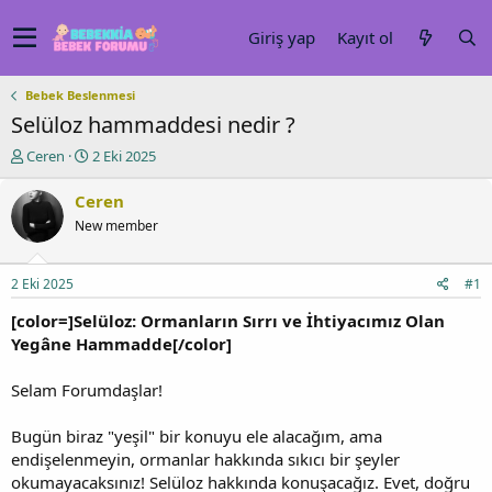
Giriş yap
Kayıt ol
Bebek Beslenmesi
Selüloz hammaddesi nedir ?
K
B
Ceren
2 Eki 2025
o
a
n
ş
Ceren
u
l
New member
y
a
u
n
b
g
2 Eki 2025
#1
a
ı
ş
ç
[color=]Selüloz: Ormanların Sırrı ve İhtiyacımız Olan
l
t
Yegâne Hammadde[/color]
a
a
t
r
Selam Forumdaşlar!
a
i
n
h
i
Bugün biraz "yeşil" bir konuyu ele alacağım, ama
endişelenmeyin, ormanlar hakkında sıkıcı bir şeyler
okumayacaksınız! Selüloz hakkında konuşacağız. Evet, doğru