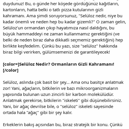
duydunuz! Bu, o günde her köşede gördüğünüz kağıtların,
kartonların, hatta belki o tatlı pizza kutularının gizli
kahramanı. Ama şimdi soruyorsunuz, "Selüloz nedir, niye bu
kadar önemli ve neden hep bu kadar gizemli?" O zaman gelin,
Selüloz’un ormandan çıkıp hayatımıza nasıl daldığını, bu
büyük hammaddeyi ne zaman kullanmamız gerektiğini (ve
belki de neden biraz daha dikkatli seçmemiz gerektiğini) hep
birlikte keşfedelim. Çünkü bu yazı, size "selüloz" hakkında
biraz bilgi verirken, gülümsemenizi de garantileyecek!
[color=]Selüloz Nedir? Ormanların Gizli Kahramanı!
[/color]
Selüloz, aslında çok basit bir şey… Ama onu basitçe anlatmak
zor! Yani, ağaçların, bitkilerin ve bazı mikroorganizmaların
yapısında bulunan uzun zincirli bir karbon molekülüdür.
Anlatmak gerekirse, bitkilerin "iskeleti" gibi düşünebilirsiniz.
Yani, bir ağaç devrilse bile, o "selüloz" iskeleti sayesinde
ortada hala "ağaç" gibi bir şey kalır.
Erkeklerin bakış açısından bu, biraz stratejik bir konu. Çünkü