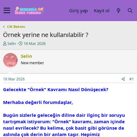
Giriş yap
Kayıt ol
Cilt Bakımı
Örnek yerine ne kullanılabilir ?
K
B
Selin
18 Mar 2026
o
a
n
ş
Selin
u
l
New member
y
a
u
n
b
g
18 Mar 2026
#1
a
ı
ş
ç
Gelecekte "Örnek" Kavramı Nasıl Dönüşecek?
l
t
a
a
Merhaba değerli forumdaşlar,
t
r
a
i
Bugün sizlerle geleceğin diline dair ilginç bir soruyu
n
h
i
tartışmak istiyorum: "Örnek" kavramı, zaman içinde
nasıl evrilecek? Bu kelime, çok basit gibi görünse de
aslında çok derin bir anlam taşır. Hepimiz