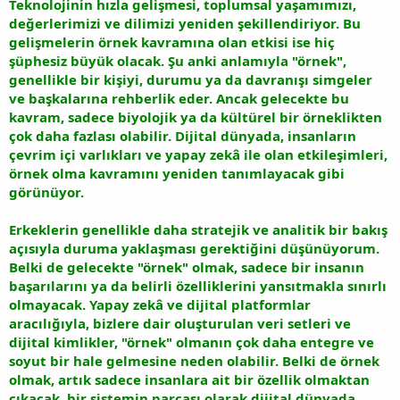
Teknolojinin hızla gelişmesi, toplumsal yaşamımızı,
değerlerimizi ve dilimizi yeniden şekillendiriyor. Bu
gelişmelerin örnek kavramına olan etkisi ise hiç
şüphesiz büyük olacak. Şu anki anlamıyla "örnek",
genellikle bir kişiyi, durumu ya da davranışı simgeler
ve başkalarına rehberlik eder. Ancak gelecekte bu
kavram, sadece biyolojik ya da kültürel bir örneklikten
çok daha fazlası olabilir. Dijital dünyada, insanların
çevrim içi varlıkları ve yapay zekâ ile olan etkileşimleri,
örnek olma kavramını yeniden tanımlayacak gibi
görünüyor.
Erkeklerin genellikle daha stratejik ve analitik bir bakış
açısıyla duruma yaklaşması gerektiğini düşünüyorum.
Belki de gelecekte "örnek" olmak, sadece bir insanın
başarılarını ya da belirli özelliklerini yansıtmakla sınırlı
olmayacak. Yapay zekâ ve dijital platformlar
aracılığıyla, bizlere dair oluşturulan veri setleri ve
dijital kimlikler, "örnek" olmanın çok daha entegre ve
soyut bir hale gelmesine neden olabilir. Belki de örnek
olmak, artık sadece insanlara ait bir özellik olmaktan
çıkacak, bir sistemin parçası olarak dijital dünyada