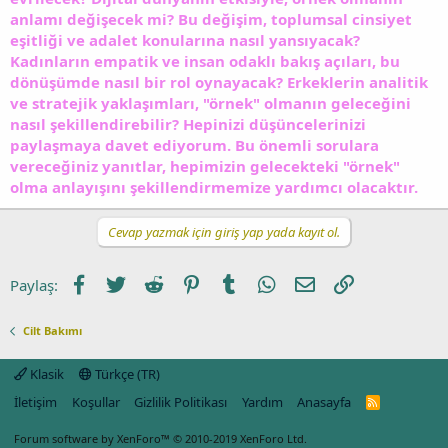
anlamı değişecek mi? Bu değişim, toplumsal cinsiyet
eşitliği ve adalet konularına nasıl yansıyacak?
Kadınların empatik ve insan odaklı bakış açıları, bu
dönüşümde nasıl bir rol oynayacak? Erkeklerin analitik
ve stratejik yaklaşımları, "örnek" olmanın geleceğini
nasıl şekillendirebilir? Hepinizi düşüncelerinizi
paylaşmaya davet ediyorum. Bu önemli sorulara
vereceğiniz yanıtlar, hepimizin gelecekteki "örnek"
olma anlayışını şekillendirmemize yardımcı olacaktır.
Cevap yazmak için giriş yap yada kayıt ol.
Facebook
Twitter
Reddit
Pinterest
Tumblr
WhatsApp
E-posta
Link
Paylaş:
Cilt Bakımı
Klasik
Türkçe (TR)
İletişim
Koşullar
Gizlilik Politikası
Yardım
Anasayfa
R
S
S
Forum software by XenForo™
© 2010-2019 XenForo Ltd.