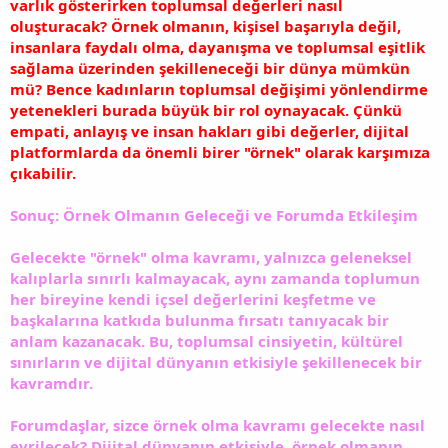
varlık gösterirken toplumsal değerleri nasıl
oluşturacak? Örnek olmanın, kişisel başarıyla değil,
insanlara faydalı olma, dayanışma ve toplumsal eşitlik
sağlama üzerinden şekilleneceği bir dünya mümkün
mü? Bence kadınların toplumsal değişimi yönlendirme
yetenekleri burada büyük bir rol oynayacak. Çünkü
empati, anlayış ve insan hakları gibi değerler, dijital
platformlarda da önemli birer "örnek" olarak karşımıza
çıkabilir.
Sonuç: Örnek Olmanın Geleceği ve Forumda Etkileşim
Gelecekte "örnek" olma kavramı, yalnızca geleneksel
kalıplarla sınırlı kalmayacak, aynı zamanda toplumun
her bireyine kendi içsel değerlerini keşfetme ve
başkalarına katkıda bulunma fırsatı tanıyacak bir
anlam kazanacak. Bu, toplumsal cinsiyetin, kültürel
sınırların ve dijital dünyanın etkisiyle şekillenecek bir
kavramdır.
Forumdaşlar, sizce örnek olma kavramı gelecekte nasıl
evrilecek? Dijital dünyanın etkisiyle, örnek olmanın