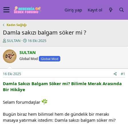
Giriş yap
Kayıt ol
Kadın Sağlığı
Damla sakızı balgam söker mi ?
K
B
SULTAN
16 Eki 2025
o
a
n
ş
SULTAN
u
l
Global Mod
Global Mod
y
a
u
n
b
g
16 Eki 2025
#1
a
ı
ş
ç
Damla Sakızı Balgam Söker mi? Bilimle Merak Arasında
l
t
Bir Hikâye
a
a
t
r
Selam forumdaşlar
a
i
n
h
i
Bugün biraz hem bilimsel hem de gündelik bir merakı
masaya yatırmak istedim: Damla sakızı balgam söker mi?