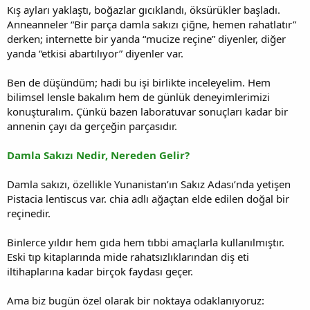
Kış ayları yaklaştı, boğazlar gıcıklandı, öksürükler başladı.
Anneanneler “Bir parça damla sakızı çiğne, hemen rahatlatır”
derken; internette bir yanda “mucize reçine” diyenler, diğer
yanda “etkisi abartılıyor” diyenler var.
Ben de düşündüm; hadi bu işi birlikte inceleyelim. Hem
bilimsel lensle bakalım hem de günlük deneyimlerimizi
konuşturalım. Çünkü bazen laboratuvar sonuçları kadar bir
annenin çayı da gerçeğin parçasıdır.
Damla Sakızı Nedir, Nereden Gelir?
Damla sakızı, özellikle Yunanistan’ın Sakız Adası’nda yetişen
Pistacia lentiscus var. chia adlı ağaçtan elde edilen doğal bir
reçinedir.
Binlerce yıldır hem gıda hem tıbbi amaçlarla kullanılmıştır.
Eski tıp kitaplarında mide rahatsızlıklarından diş eti
iltihaplarına kadar birçok faydası geçer.
Ama biz bugün özel olarak bir noktaya odaklanıyoruz: