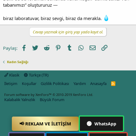
tabanımızı” oluştururuz —
biraz laboratuvar, biraz sevgi, biraz da merakla.
Cevap yazmak için giriş yap yada kayıt ol.
Facebook
Twitter
Reddit
Pinterest
Tumblr
WhatsApp
E-posta
Link
Paylaş:
Kadın Sağlığı
Klasik
Türkçe (TR)
İletişim
Koşullar
Gizlilik Politikası
Yardım
Anasayfa
R
S
S
Forum software by XenForo™
© 2010-2019 XenForo Ltd.
Kalabalık Yalnızlık
Büyük Forum
🟢
📢 REKLAM VE İLETIŞIM
WhatsApp